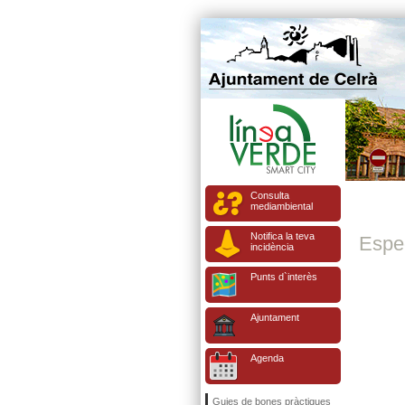
Consulta
mediambiental
Notifica la teva
Espe
incidència
Punts d`interès
Ajuntament
Agenda
Guies de bones pràctiques