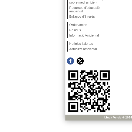
sobre medi ambient
Recursos d'educació
ambiental
Enllaços d´interés
Ordenances
Residus
Informació Ambiental
Notícies i alertes
Actualitat ambiental
Línea Verde ® 2026 