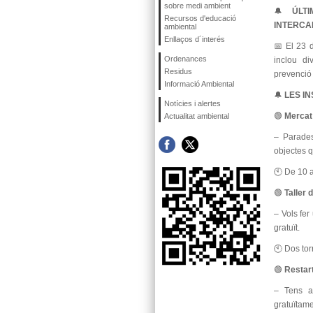
sobre medi ambient
🔔
ÚLT
Recursos d'educació
INTERCAN
ambiental
Enllaços d´interés
📅 El 23 
Ordenances
inclou d
Residus
prevenció 
Informació Ambiental
🔔
LES IN
Notícies i alertes
🟢
Mercat 
Actualitat ambiental
– Parades
objectes q
🕙 De 10 a
🟢
Taller 
– Vols fer
gratuït.
🕙 Dos tor
🟢
Restar
– Tens a
gratuïtame