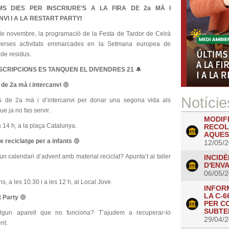
IMS DIES PER INSCRIURE’S A LA FIRA DE 2a MÀ I
VI I A LA RESTART PARTY
❗
de novembre, la programació de la Festa de Tardor de Celrà
iverses activitats emmarcades en la Setmana europea de
de residus.
SCRIPCIONS ES TANQUEN EL DIVENDRES 21
🔔
de 2a mà i intercanvi
🟢
Notície
 de 2a mà i d’intercanvi per donar una segona vida als
ue ja no fas servir.
MODIFI
 14 h, a la plaça Catalunya.
RECOL
AQUES
de reciclatge per a infants
🟢
12/05/
 un calendari d’advent amb material reciclat? Apunta’t al taller
INCIDÈ
D'ENVA
06/05/
ns, a les 10.30 i a les 12 h, al Local Jove
INFOR
LA C-6
t Party
🟢
PER C
SUBTE
lgun aparell que no funciona? T’ajudem a recuperar-lo
29/04/
nt.