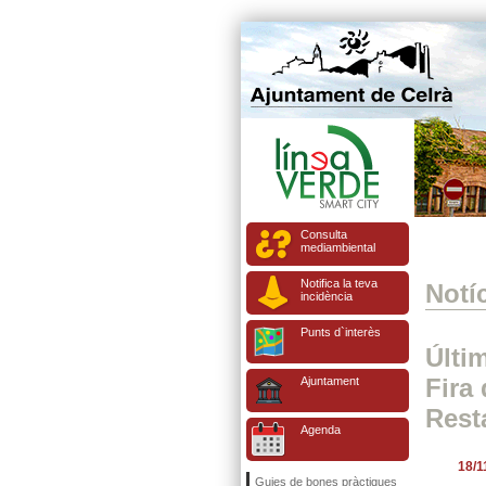
Consulta
mediambiental
Notifica la teva
Notíc
incidència
Punts d`interès
Últim
Fira 
Ajuntament
Rest
Agenda
18/1
Guies de bones pràctiques