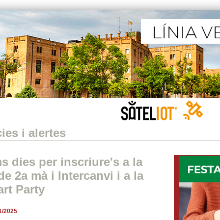
ies i alertes
s dies per inscriure's a la
de 2a mà i Intercanvi i a la
art Party
1/2025